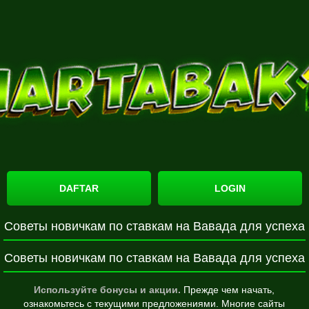
DAFTAR
LOGIN
Советы новичкам по ставкам на Вавада для успеха
Советы новичкам по ставкам на Вавада для успеха
Используйте бонусы и акции.
Прежде чем начать,
ознакомьтесь с текущими предложениями. Многие сайты