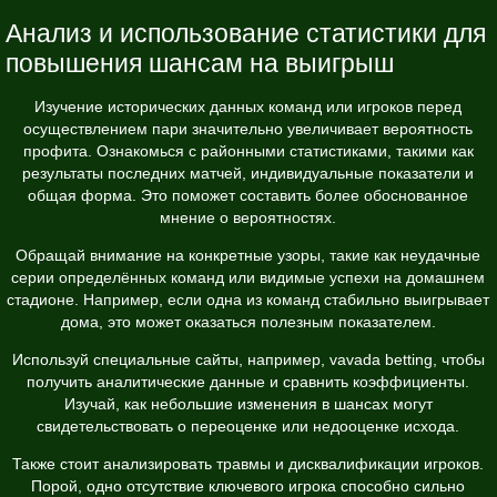
Анализ и использование статистики для
повышения шансам на выигрыш
Изучение исторических данных команд или игроков перед
осуществлением пари значительно увеличивает вероятность
профита. Ознакомься с районными статистиками, такими как
результаты последних матчей, индивидуальные показатели и
общая форма. Это поможет составить более обоснованное
мнение о вероятностях.
Обращай внимание на конкретные узоры, такие как неудачные
серии определённых команд или видимые успехи на домашнем
стадионе. Например, если одна из команд стабильно выигрывает
дома, это может оказаться полезным показателем.
Используй специальные сайты, например,
vavada betting
, чтобы
получить аналитические данные и сравнить коэффициенты.
Изучай, как небольшие изменения в шансах могут
свидетельствовать о переоценке или недооценке исхода.
Также стоит анализировать травмы и дисквалификации игроков.
Порой, одно отсутствие ключевого игрока способно сильно