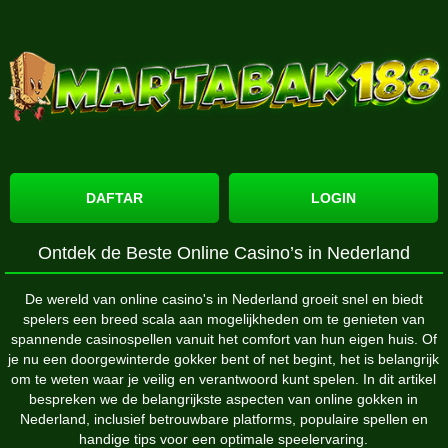
DAFTAR
LOGIN
Ontdek de Beste Online Casino’s in Nederland
De wereld van online casino's in Nederland groeit snel en biedt
spelers een breed scala aan mogelijkheden om te genieten van
spannende casinospellen vanuit het comfort van hun eigen huis. Of
je nu een doorgewinterde gokker bent of net begint, het is belangrijk
om te weten waar je veilig en verantwoord kunt spelen. In dit artikel
bespreken we de belangrijkste aspecten van online gokken in
Nederland, inclusief betrouwbare platforms, populaire spellen en
handige tips voor een optimale speelervaring.