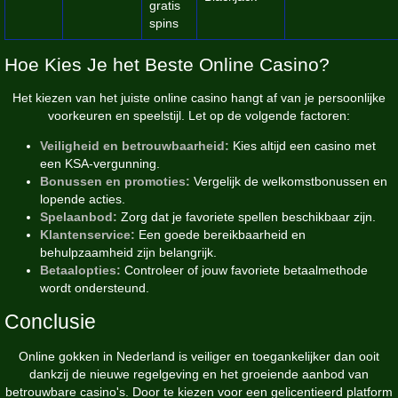
gratis
spins
Hoe Kies Je het Beste Online Casino?
Het kiezen van het juiste online casino hangt af van je persoonlijke
voorkeuren en speelstijl. Let op de volgende factoren:
Veiligheid en betrouwbaarheid:
Kies altijd een casino met
een KSA-vergunning.
Bonussen en promoties:
Vergelijk de welkomstbonussen en
lopende acties.
Spelaanbod:
Zorg dat je favoriete spellen beschikbaar zijn.
Klantenservice:
Een goede bereikbaarheid en
behulpzaamheid zijn belangrijk.
Betaalopties:
Controleer of jouw favoriete betaalmethode
wordt ondersteund.
Conclusie
Online gokken in Nederland is veiliger en toegankelijker dan ooit
dankzij de nieuwe regelgeving en het groeiende aanbod van
betrouwbare casino's. Door te kiezen voor een gelicentieerd platform