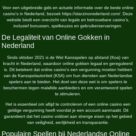
Voor een uitgebreide gids en actuele informatie over de beste online
casino's in Nederland, bezoek
https://starzinonederland.com/
. Deze
website biedt een overzicht van legale en betrouwbare casino’s,
inclusief bonussen, spelkeuzes en gebruikerservaringen.
De Legaliteit van Online Gokken in
Nederland
Sinds oktober 2021 is de Wet Kansspelen op afstand (Koa) van
kracht in Nederland, waardoor online gokken legaal en gereguleerd
is. Dit betekent dat online casino's een vergunning moeten hebben
van de Kansspelautoriteit (KSA) om hun diensten aan Nederlandse
spelers aan te bieden. Het doel van deze wet is om spelers te
beschermen tegen malafide aanbieders en om verantwoord spelen
te stimuleren.
Het is essentieel om altijd te controleren of een online casino een
geldige vergunning heeft voordat je een account aanmaakt. Dit
garandeert dat het casino voldoet aan strenge eisen op het gebied
van veiligheid, eerlijkheid en transparantie.
Populaire Spellen bij Nederlandse Online