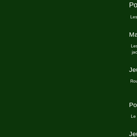
Po
Les
Ma
Les
ja
Je
Rou
Po
Le 
Je