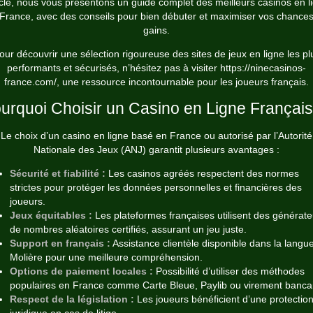
icle, nous vous présentons un guide complet des meilleurs casinos en l
France, avec des conseils pour bien débuter et maximiser vos chance
gains.
our découvrir une sélection rigoureuse des sites de jeux en ligne les pl
performants et sécurisés, n’hésitez pas à visiter
https://ninecasinos-
france.com/
, une ressource incontournable pour les joueurs français.
urquoi Choisir un Casino en Ligne Français
Le choix d’un casino en ligne basé en France ou autorisé par l’Autorité
Nationale des Jeux (ANJ) garantit plusieurs avantages :
Sécurité et fiabilité :
Les casinos agréés respectent des normes
strictes pour protéger les données personnelles et financières des
joueurs.
Jeux équitables :
Les plateformes françaises utilisent des générate
de nombres aléatoires certifiés, assurant un jeu juste.
Support en français :
Assistance clientèle disponible dans la langu
Molière pour une meilleure compréhension.
Options de paiement locales :
Possibilité d’utiliser des méthodes
populaires en France comme Carte Bleue, Paylib ou virement bancai
Respect de la législation :
Les joueurs bénéficient d’une protectio