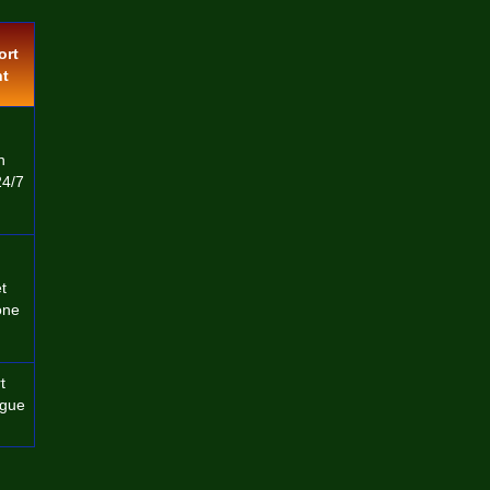
ort
nt
n
24/7
t
one
t
ngue