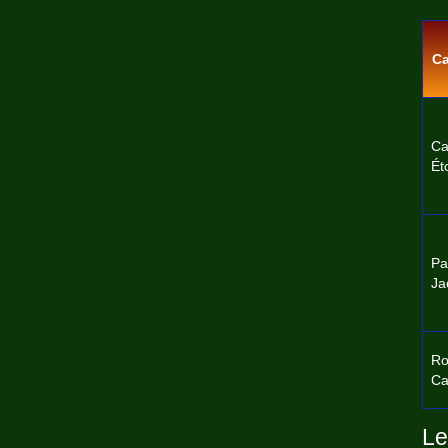
Ca
Ca
Ét
Pa
Ja
Ro
Ca
Le