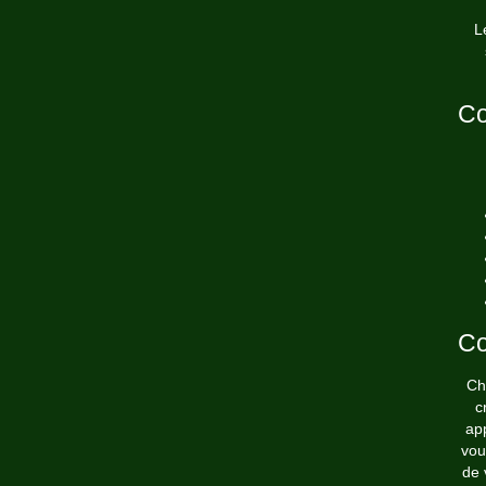
L
Co
Co
Ch
c
ap
vou
de 