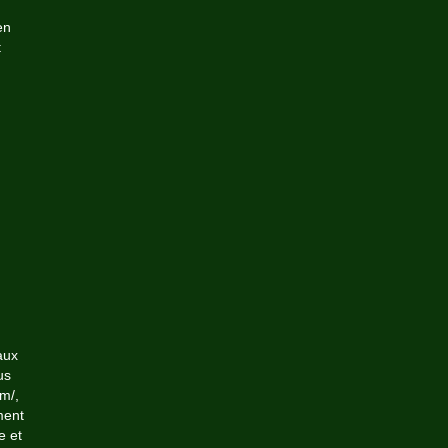
en
t
aux
us
om/
,
ment
e et