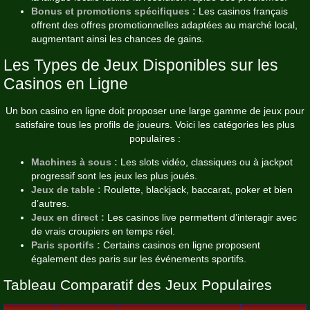
Bonus et promotions spécifiques :
Les casinos français
offrent des offres promotionnelles adaptées au marché local,
augmentant ainsi les chances de gains.
Les Types de Jeux Disponibles sur les
Casinos en Ligne
Un bon casino en ligne doit proposer une large gamme de jeux pour
satisfaire tous les profils de joueurs. Voici les catégories les plus
populaires :
Machines à sous :
Les slots vidéo, classiques ou à jackpot
progressif sont les jeux les plus joués.
Jeux de table :
Roulette, blackjack, baccarat, poker et bien
d’autres.
Jeux en direct :
Les casinos live permettent d’interagir avec
de vrais croupiers en temps réel.
Paris sportifs :
Certains casinos en ligne proposent
également des paris sur les événements sportifs.
Tableau Comparatif des Jeux Populaires