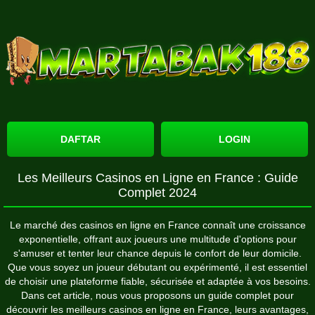
DAFTAR
LOGIN
Les Meilleurs Casinos en Ligne en France : Guide
Complet 2024
Le marché des casinos en ligne en France connaît une croissance
exponentielle, offrant aux joueurs une multitude d'options pour
s'amuser et tenter leur chance depuis le confort de leur domicile.
Que vous soyez un joueur débutant ou expérimenté, il est essentiel
de choisir une plateforme fiable, sécurisée et adaptée à vos besoins.
Dans cet article, nous vous proposons un guide complet pour
découvrir les meilleurs casinos en ligne en France, leurs avantages,