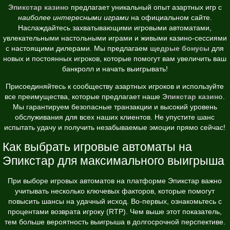
Эпикстар казино
предлагает уникальный опыт азартных игр с
наиболее интересными играми
на официальном сайте.
Наслаждайтесь захватывающими игровыми автоматами,
увлекательными настольными играми и живыми казино-сессиями
с настоящими дилерами. Мы предлагаем
щедрые бонусы
для
новых и постоянных игроков, которые помогут вам увеличить ваш
банкролл и начать выигрывать!
Присоединяйтесь к сообществу азартных игроков и используйте
все преимущества, которые предлагает наше
Эпикстар казино
.
Мы гарантируем безопасные транзакции и высокий уровень
обслуживания для всех наших клиентов. Не упустите шанс
испытать удачу и получить незабываемые эмоции прямо сейчас!
Как выбрать игровые автоматы на
Эпикстар для максимального выигрыша
При выборе игровых автоматов на платформе Эпикстар важно
учитывать несколько ключевых факторов, которые помогут
повысить шансы на удачный исход. Во-первых, ознакомьтесь с
процентами возврата игроку (RTP). Чем выше этот показатель,
тем больше вероятность выигрыша в долгосрочной перспективе.