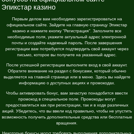
Эпикстар казино
Первым делом вам необходимо зарегистрироваться на
официальном сайте. Зайдите на главную страницу Эпикстар
казино и нажмите кнопку "Регистрация". Заполните все
необходимые поля, укажите актуальный адрес электронной
почты и создайте надежный пароль. После завершения
регистрации вам потребуется подтвердить свой аккаунт через
письмо, которое вы получите на указанный адрес.
После успешной регистрации выполните вход в свой аккаунт.
Обратите внимание на раздел с бонусами, который обычно
выделяется на главной странице или в меню. Здесь вы найдете
информацию о доступных акциях и промокодах.
Чтобы активировать бонус, вам зачастую понадобится ввести
промокод в специальное поле. Промокоды могут
предоставляться как при регистрации, так и в ходе различных
акций. Убедитесь, что вы ввели код правильно, чтобы не упустить
возможность получить дополнительные средства или бесплатные
вращения.
Некоторые бонусы могут требовать выполнения дополнительных