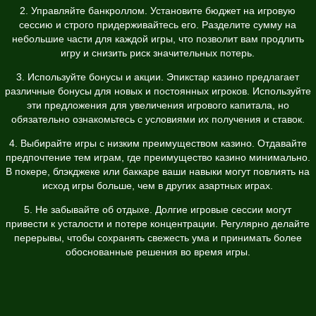
2. Управляйте банкроллом. Установите бюджет на игровую
сессию и строго придерживайтесь его. Разделите сумму на
небольшие части для каждой игры, что позволит вам продлить
игру и снизить риск значительных потерь.
3. Используйте бонусы и акции. Эпикстар казино предлагает
различные бонусы для новых и постоянных игроков. Используйте
эти предложения для увеличения игрового капитала, но
обязательно ознакомьтесь с условиями их получения и ставок.
4. Выбирайте игры с низким преимуществом казино. Отдавайте
предпочтение тем играм, где преимущество казино минимально.
В покере, блэкджеке или баккаре ваши навыки могут повлиять на
исход игры больше, чем в других азартных играх.
5. Не забывайте об отдыхе. Долгие игровые сессии могут
привести к усталости и потере концентрации. Регулярно делайте
перерывы, чтобы сохранять свежесть ума и принимать более
обоснованные решения во время игры.