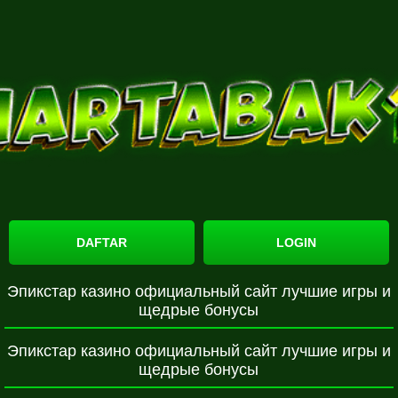
DAFTAR
LOGIN
Эпикстар казино официальный сайт лучшие игры и
щедрые бонусы
Эпикстар казино официальный сайт лучшие игры и
щедрые бонусы