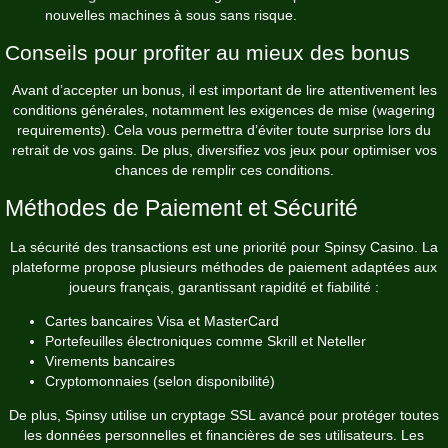
nouvelles machines à sous sans risque.
Conseils pour profiter au mieux des bonus
Avant d’accepter un bonus, il est important de lire attentivement les
conditions générales, notamment les exigences de mise (wagering
requirements). Cela vous permettra d’éviter toute surprise lors du
retrait de vos gains. De plus, diversifiez vos jeux pour optimiser vos
chances de remplir ces conditions.
Méthodes de Paiement et Sécurité
La sécurité des transactions est une priorité pour Spinsy Casino. La
plateforme propose plusieurs méthodes de paiement adaptées aux
joueurs français, garantissant rapidité et fiabilité :
Cartes bancaires Visa et MasterCard
Portefeuilles électroniques comme Skrill et Neteller
Virements bancaires
Cryptomonnaies (selon disponibilité)
De plus, Spinsy utilise un cryptage SSL avancé pour protéger toutes
les données personnelles et financières de ses utilisateurs. Les