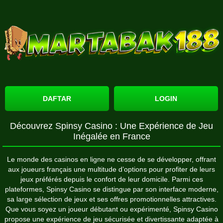
DAFTAR
LOGIN
Découvrez Spinsy Casino : Une Expérience de Jeu
Inégalée en France
Le monde des casinos en ligne ne cesse de se développer, offrant
aux joueurs français une multitude d’options pour profiter de leurs
jeux préférés depuis le confort de leur domicile. Parmi ces
plateformes, Spinsy Casino se distingue par son interface moderne,
sa large sélection de jeux et ses offres promotionnelles attractives.
Que vous soyez un joueur débutant ou expérimenté, Spinsy Casino
propose une expérience de jeu sécurisée et divertissante adaptée à