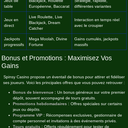
Jeux de
Blackjack, Roulette
Stratégie, rapidité,
table
Européenne, Baccarat
différentes variantes
Live Roulette, Live
Jeux en
Interaction en temps réel
Blackjack, Dream
direct
avec le croupier
Catcher
Jackpots
Mega Moolah, Divine
Gains cumulés, jackpots
progressifs
Fortune
massifs
Bonus et Promotions : Maximisez Vos
Gains
Spinsy Casino propose un éventail de bonus pour attirer et fidéliser
ses joueurs. Voici les principales offres que vous pouvez retrouver :
Bonus de bienvenue :
Un bonus généreux sur votre premier
dépôt, souvent accompagné de tours gratuits.
Promotions hebdomadaires :
Offres spéciales sur certains
jeux ou dépôts.
Programme VIP :
Récompenses exclusives, gestionnaire de
compte personnel et invitations à des événements privés.
Tours gratuits :
Offerts régulièrement pour tester de