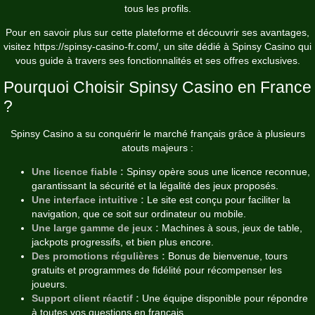
tous les profils.
Pour en savoir plus sur cette plateforme et découvrir ses avantages,
visitez
https://spinsy-casino-fr.com/
, un site dédié à Spinsy Casino qui
vous guide à travers ses fonctionnalités et ses offres exclusives.
Pourquoi Choisir Spinsy Casino en France
?
Spinsy Casino a su conquérir le marché français grâce à plusieurs
atouts majeurs :
Une licence fiable :
Spinsy opère sous une licence reconnue,
garantissant la sécurité et la légalité des jeux proposés.
Une interface intuitive :
Le site est conçu pour faciliter la
navigation, que ce soit sur ordinateur ou mobile.
Une large gamme de jeux :
Machines à sous, jeux de table,
jackpots progressifs, et bien plus encore.
Des promotions régulières :
Bonus de bienvenue, tours
gratuits et programmes de fidélité pour récompenser les
joueurs.
Support client réactif :
Une équipe disponible pour répondre
à toutes vos questions en français.