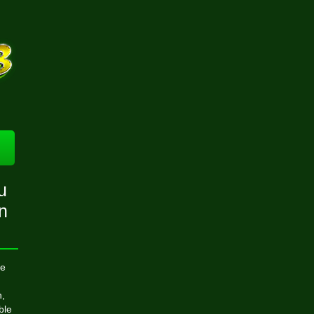
u
n
ce
n,
ble