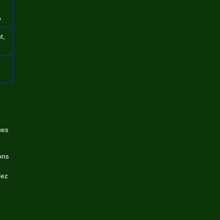
o
t,
ues
ons
iez