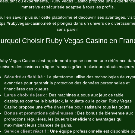
débutant ou expérimenté, Ruby Vegas Casino propose une expérienc
immersive et sécurisée adaptée à tous les profils.
ur en savoir plus sur cette plateforme et découvrir ses avantages, visi
tps://rubyvegas-casino.net/
et plongez dans un univers de divertisseme
sans pareil.
urquoi Choisir Ruby Vegas Casino en Fran
uby Vegas Casino s’est rapidement imposé comme une référence dan
l’univers des casinos en ligne français grâce à plusieurs atouts majeurs 
Sécurité et fiabilité :
La plateforme utilise des technologies de cryp
avancées pour garantir la protection des données personnelles et
financières des joueurs.
Large choix de jeux :
Des machines à sous aux jeux de table
classiques comme le blackjack, la roulette ou le poker, Ruby Vegas
Casino propose une offre diversifiée pour satisfaire tous les goûts.
Bonus et promotions généreuses :
Des bonus de bienvenue aux
promotions régulières, les joueurs bénéficient d’avantages qui
maximisent leurs chances de gains.
Service client réactif :
Une équipe professionnelle est disponible p