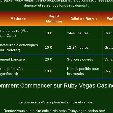
agréable. Ruby Vegas Casino propose plusieurs options sécurisées pou
déposer et retirer vos fonds rapidement :
Dépôt
Méthode
Délai de Retrait
Fra
Minimum
rte bancaire (Visa,
10 €
24-48 heures
Gratu
sterCard)
rtefeuilles électroniques
10 €
12-24 heures
Gratu
rill, Neteller)
rement bancaire
20 €
3-5 jours ouvrés
Varia
rtes prépayées
Non disponible pour
10 €
Gratu
aysafecard)
les retraits
mment Commencer sur Ruby Vegas Casin
Le processus d’inscription est simple et rapide :
Rendez-vous sur le site officiel via
https://rubyvegas-casino.net/
.