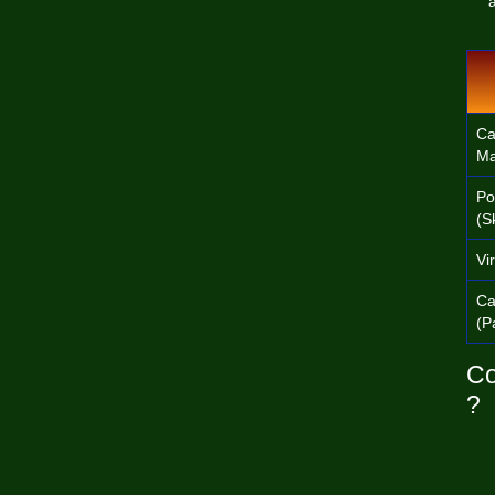
Ca
Ma
Po
(Sk
Vi
Ca
(P
Co
?