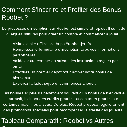
Comment S’inscrire et Profiter des Bonus
Roobet ?
Le processus d’inscription sur Roobet est simple et rapide. Il suffit de
quelques minutes pour créer un compte et commencer à jouer :
Visitez le site officiel via
https://roobet-jeu.fr/
.
Remplissez le formulaire d’inscription avec vos informations
personnelles.
Validez votre compte en suivant les instructions reçues par
email.
Effectuez un premier dépôt pour activer votre bonus de
bienvenue.
Explorez la ludothèque et commencez à jouer.
Les nouveaux joueurs bénéficient souvent d’un bonus de bienvenue
attractif, incluant des crédits gratuits ou des tours gratuits sur
certaines machines à sous. De plus, Roobet propose régulièrement
des promotions spéciales pour récompenser la fidélité des joueurs.
Tableau Comparatif : Roobet vs Autres