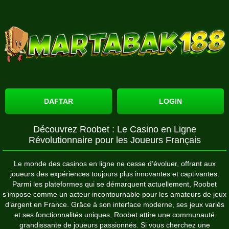
DAFTAR
LOGIN
Découvrez Roobet : Le Casino en Ligne
Révolutionnaire pour les Joueurs Français
Le monde des casinos en ligne ne cesse d’évoluer, offrant aux
joueurs des expériences toujours plus innovantes et captivantes.
Parmi les plateformes qui se démarquent actuellement, Roobet
s’impose comme un acteur incontournable pour les amateurs de jeux
d’argent en France. Grâce à son interface moderne, ses jeux variés
et ses fonctionnalités uniques, Roobet attire une communauté
grandissante de joueurs passionnés. Si vous cherchez une