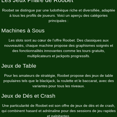
Roobet se distingue par une ludothèque riche et diversifiée, adaptée
à tous les profils de joueurs. Voici un aperçu des catégories
principales :
Machines à Sous
Les slots sont au cœur de l’offre Roobet. Des classiques aux
nouveautés, chaque machine propose des graphismes soignés et
des fonctionnalités innovantes comme les tours gratuits,
multiplicateurs et jackpots progressifs.
Jeux de Table
Pour les amateurs de stratégie, Roobet propose des jeux de table
populaires tels que le blackjack, la roulette et le baccarat, avec des
variantes pour tous les niveaux.
Jeux de Dés et Crash
Une particularité de Roobet est son offre de jeux de dés et de crash,
qui combinent hasard et adrénaline pour des sessions de jeu rapides
et palpitantes.