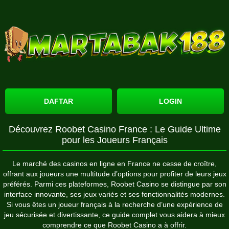
DAFTAR
LOGIN
Découvrez Roobet Casino France : Le Guide Ultime
pour les Joueurs Français
Le marché des casinos en ligne en France ne cesse de croître,
offrant aux joueurs une multitude d’options pour profiter de leurs jeux
préférés. Parmi ces plateformes, Roobet Casino se distingue par son
interface innovante, ses jeux variés et ses fonctionnalités modernes.
Si vous êtes un joueur français à la recherche d’une expérience de
jeu sécurisée et divertissante, ce guide complet vous aidera à mieux
comprendre ce que Roobet Casino a à offrir.