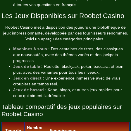
à toutes vos questions en français.
Les Jeux Disponibles sur Roobet Casino
Roobet Casino met à disposition des joueurs une bibliothèque de
jeux impressionnante, développée par des fournisseurs renommés.
Voici un aperçu des catégories principales :
Machines à sous :
Des centaines de titres, des classiques
aux nouveautés, avec des thèmes variés et des jackpots
progressifs.
Jeux de table :
Roulette, blackjack, poker, baccarat et bien
plus, avec des variantes pour tous les niveaux.
Jeux en direct :
Une expérience immersive avec de vrais
croupiers en temps réel.
Jeux de hasard :
Keno, bingo, et autres jeux rapides pour
ceux qui aiment l’adrénaline.
Tableau comparatif des jeux populaires sur
Roobet Casino
Nombre
Type de
Fournisseurs