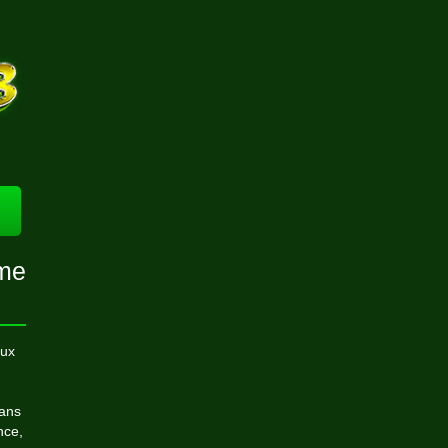
ime
aux
Dans
nce,