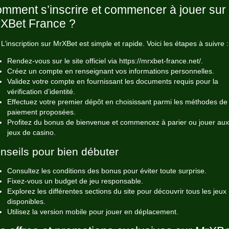
mment s’inscrire et commencer à jouer sur
XBet France ?
L’inscription sur MrXBet est simple et rapide. Voici les étapes à suivre :
Rendez-vous sur le site officiel via
https://mrxbet-france.net/
.
Créez un compte en renseignant vos informations personnelles.
Validez votre compte en fournissant les documents requis pour la
vérification d’identité.
Effectuez votre premier dépôt en choisissant parmi les méthodes de
paiement proposées.
Profitez du bonus de bienvenue et commencez à parier ou jouer aux
jeux de casino.
nseils pour bien débuter
Consultez les conditions des bonus pour éviter toute surprise.
Fixez-vous un budget de jeu responsable.
Explorez les différentes sections du site pour découvrir tous les jeux
disponibles.
Utilisez la version mobile pour jouer en déplacement.