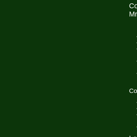
Co
Mr
Co