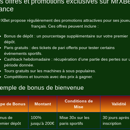
s offres et promotions exclusives sur MrXBe
ance
XBet propose régulièrement des promotions attractives pour ses joue
français. Ces offres peuvent inclure :
Bonus de dépôt : un pourcentage supplémentaire sur votre premier
dépôt.
Paris gratuits : des tickets de pari offerts pour tester certains
événements sportifs.
Cashback hebdomadaire : récupération d’une partie des pertes sur 
période donnée.
Tours gratuits sur les machines à sous populaires.
Compétitions et tournois avec des prix à gagner.
emple de bonus de bienvenue
Conditions de
ype de Bonus
Montant
Validité
Mise
nus de
100%
Mise 30x sur les
30 jours après
emier dépôt
jusqu’à 200€
paris sportifs
inscription