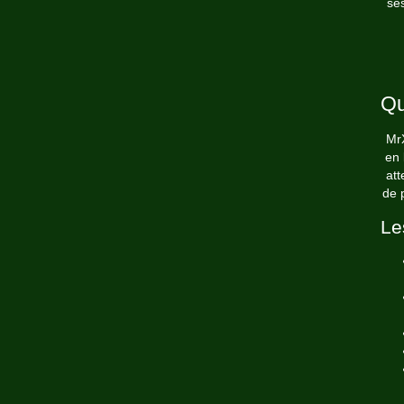
se
Qu
MrX
en 
att
de 
Le