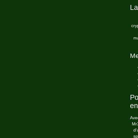
La
cry
ma
Me
Po
en
Avec
MrX
d’
sp