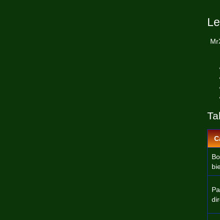
Le
MrX
Ta
C
Bo
bi
Pa
di