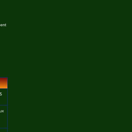
ment
x5
ux