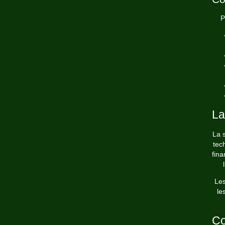
P
La
La s
tec
fina
Les
le
Co