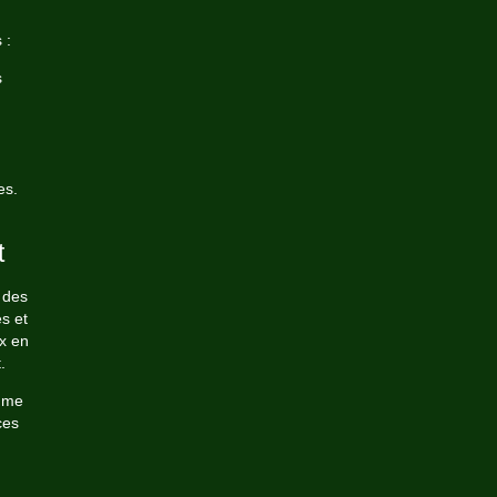
 :
s
es.
t
e des
s et
ux en
.
omme
ces