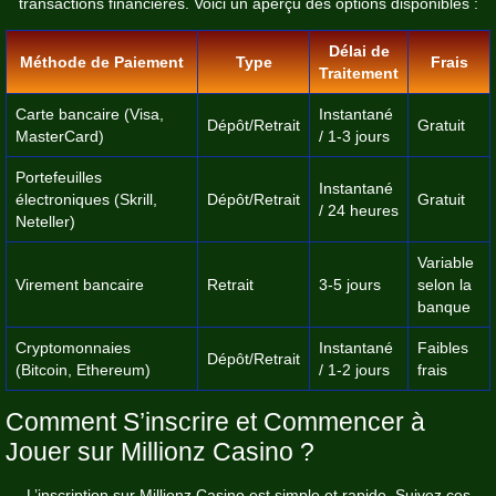
transactions financières. Voici un aperçu des options disponibles :
Délai de
Méthode de Paiement
Type
Frais
Traitement
Carte bancaire (Visa,
Instantané
Dépôt/Retrait
Gratuit
MasterCard)
/ 1-3 jours
Portefeuilles
Instantané
électroniques (Skrill,
Dépôt/Retrait
Gratuit
/ 24 heures
Neteller)
Variable
Virement bancaire
Retrait
3-5 jours
selon la
banque
Cryptomonnaies
Instantané
Faibles
Dépôt/Retrait
(Bitcoin, Ethereum)
/ 1-2 jours
frais
Comment S’inscrire et Commencer à
Jouer sur Millionz Casino ?
L’inscription sur Millionz Casino est simple et rapide. Suivez ces