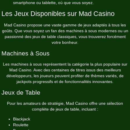
smartphone ou tablette, où que vous soyez.
Les Jeux Disponibles sur Mad Casino
Mad Casino propose une vaste gamme de jeux adaptés à tous les
goûts. Que vous soyez un fan des machines à sous modernes ou un
passionné des jeux de table classiques, vous trouverez forcément
votre bonheur.
Machines à Sous
Les machines à sous représentent la catégorie la plus populaire sur
Mad Casino. Avec des centaines de titres issus des meilleurs
développeurs, les joueurs peuvent profiter de thèmes variés, de
jackpots progressifs et de fonctionnalités innovantes.
Jeux de Table
Pour les amateurs de stratégie, Mad Casino offre une sélection
complète de jeux de table, incluant :
Blackjack
Roulette