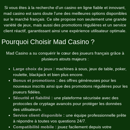
Si vous êtes à la recherche d'un casino en ligne fiable et innovant,
mad casino
est sans doute l'une des meilleures options disponibles
sur le marché français. Ce site propose non seulement une grande
variété de jeux, mais aussi des promotions régulières et un service
client réactif, garantissant ainsi une expérience utilisateur optimale.
Pourquoi Choisir Mad Casino ?
Mad Casino a su conquérir le cœur des joueurs français grâce à
plusieurs atouts majeurs :
Large choix de jeux :
machines à sous, jeux de table, poker,
roulette, blackjack et bien plus encore.
Bonus et promotions :
des offres généreuses pour les
nouveaux inscrits ainsi que des promotions régulières pour les
joueurs fidèles.
Sécurité et fiabilité :
une plateforme sécurisée avec des
protocoles de cryptage avancés pour protéger les données
des utilisateurs.
Service client disponible :
une équipe professionnelle prête
à répondre à toutes vos questions 24/7.
Compatibilité mobile :
jouez facilement depuis votre