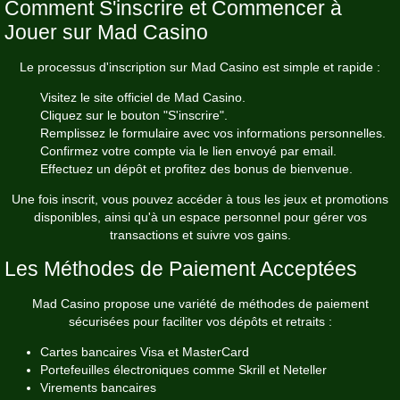
Comment S'inscrire et Commencer à
Jouer sur Mad Casino
Le processus d'inscription sur Mad Casino est simple et rapide :
Visitez le site officiel de Mad Casino.
Cliquez sur le bouton "S'inscrire".
Remplissez le formulaire avec vos informations personnelles.
Confirmez votre compte via le lien envoyé par email.
Effectuez un dépôt et profitez des bonus de bienvenue.
Une fois inscrit, vous pouvez accéder à tous les jeux et promotions
disponibles, ainsi qu'à un espace personnel pour gérer vos
transactions et suivre vos gains.
Les Méthodes de Paiement Acceptées
Mad Casino propose une variété de méthodes de paiement
sécurisées pour faciliter vos dépôts et retraits :
Cartes bancaires Visa et MasterCard
Portefeuilles électroniques comme Skrill et Neteller
Virements bancaires