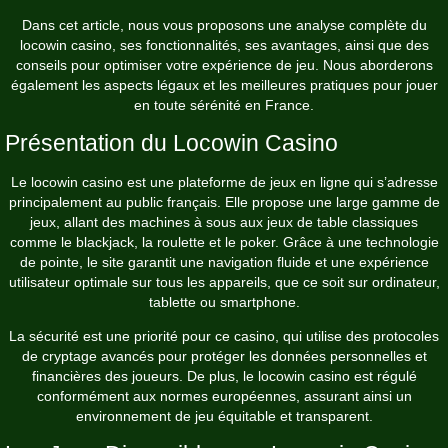
Dans cet article, nous vous proposons une analyse complète du
locowin casino, ses fonctionnalités, ses avantages, ainsi que des
conseils pour optimiser votre expérience de jeu. Nous aborderons
également les aspects légaux et les meilleures pratiques pour jouer
en toute sérénité en France.
Présentation du Locowin Casino
Le locowin casino est une plateforme de jeux en ligne qui s’adresse
principalement au public français. Elle propose une large gamme de
jeux, allant des machines à sous aux jeux de table classiques
comme le blackjack, la roulette et le poker. Grâce à une technologie
de pointe, le site garantit une navigation fluide et une expérience
utilisateur optimale sur tous les appareils, que ce soit sur ordinateur,
tablette ou smartphone.
La sécurité est une priorité pour ce casino, qui utilise des protocoles
de cryptage avancés pour protéger les données personnelles et
financières des joueurs. De plus, le locowin casino est régulé
conformément aux normes européennes, assurant ainsi un
environnement de jeu équitable et transparent.