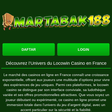
DAFTAR
LOGIN
Découvrez l’Univers du Locowin Casino en France
Le marché des casinos en ligne en France connaît une croissance
exponentielle, offrant aux joueurs une multitude d’options pour vivre
des expériences de jeu uniques. Parmi ces plateformes, le
locowin
casino
se distingue par son interface conviviale, sa ludothèque
variée et ses offres promotionnelles attractives. Que vous soyez un
joueur débutant ou expérimenté, ce casino en ligne promet une
immersion totale dans l’univers du jeu d’argent digital, avec un
accent particulier sur la sécurité et la fiabilité.