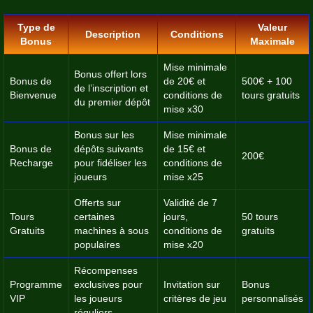
Type de
Valeur
Description
Conditions
Bonus
Maximale
Mise minimale
Bonus offert lors
Bonus de
de 20€ et
500€ + 100
de l’inscription et
Bienvenue
conditions de
tours gratuits
du premier dépôt
mise x30
Bonus sur les
Mise minimale
Bonus de
dépôts suivants
de 15€ et
200€
Recharge
pour fidéliser les
conditions de
joueurs
mise x25
Offerts sur
Validité de 7
Tours
certaines
jours,
50 tours
Gratuits
machines à sous
conditions de
gratuits
populaires
mise x20
Récompenses
Programme
exclusives pour
Invitation sur
Bonus
VIP
les joueurs
critères de jeu
personnalisés
réguliers