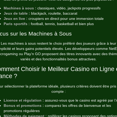
Machines à sous :
classiques, vidéo, jackpots progressifs
Jeux de table :
blackjack, roulette, baccarat
Jeux en live :
croupiers en direct pour une immersion totale
Paris sportifs :
football, tennis, basketball et bien plus
cus sur les Machines à Sous
Les machines à sous restent le choix préféré des joueurs grâce à leur
mplicité et leurs gains potentiels élevés. Les développeurs comme NetE
crogaming ou Play’n GO proposent des titres innovants avec des thè
variés et des fonctionnalités bonus attractives.
mment Choisir le Meilleur Casino en Ligne
ance ?
ur sélectionner la plateforme idéale, plusieurs critères doivent être pris
compte :
Licence et régulation :
assurez-vous que le casino est agréé par l
Bonus et promotions :
comparez les offres de bienvenue et les
promotions régulières
Méthodes de paiement :
préférez les casinos proposant des optio