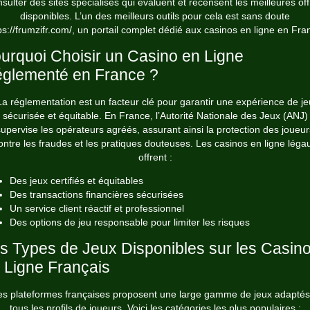
sulter des sites spécialisés qui évaluent et recensent les meilleures of
disponibles. L’un des meilleurs outils pour cela est sans doute
ps://frumzifr.com/
, un portail complet dédié aux casinos en ligne en Fra
urquoi Choisir un Casino en Ligne
glementé en France ?
La réglementation est un facteur clé pour garantir une expérience de je
sécurisée et équitable. En France, l’Autorité Nationale des Jeux (ANJ)
supervise les opérateurs agréés, assurant ainsi la protection des joueur
ontre les fraudes et les pratiques douteuses. Les casinos en ligne léga
offrent :
Des jeux certifiés et équitables
Des transactions financières sécurisées
Un service client réactif et professionnel
Des options de jeu responsable pour limiter les risques
s Types de Jeux Disponibles sur les Casin
 Ligne Français
es plateformes françaises proposent une large gamme de jeux adaptés
tous les profils de joueurs. Voici les catégories les plus populaires :