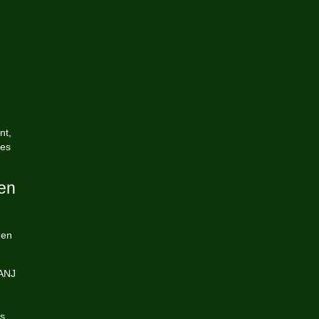
nt,
mes
 en
 en
’ANJ
ns