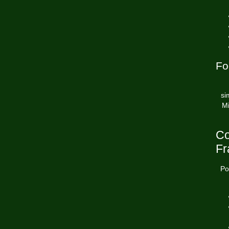
Fo
si
Mi
Co
Fr
Po