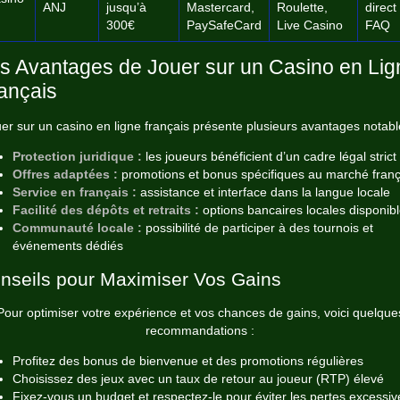
ANJ
jusqu’à
Mastercard,
Roulette,
direct
300€
PaySafeCard
Live Casino
FAQ
s Avantages de Jouer sur un Casino en Lig
ançais
er sur un casino en ligne français présente plusieurs avantages notabl
Protection juridique :
les joueurs bénéficient d’un cadre légal strict
Offres adaptées :
promotions et bonus spécifiques au marché franç
Service en français :
assistance et interface dans la langue locale
Facilité des dépôts et retraits :
options bancaires locales disponib
Communauté locale :
possibilité de participer à des tournois et
événements dédiés
nseils pour Maximiser Vos Gains
Pour optimiser votre expérience et vos chances de gains, voici quelque
recommandations :
Profitez des bonus de bienvenue et des promotions régulières
Choisissez des jeux avec un taux de retour au joueur (RTP) élevé
Fixez-vous un budget et respectez-le pour éviter les pertes excessiv