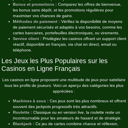
Bonus et promotions :
Comparez les offres de bienvenue,
les bonus sans dépôt, et les promotions régulières pour
maximiser vos chances de gains.
Méthodes de paiement :
Vérifiez la disponibilité de moyens
de paiement sécurisés et adaptés à vos besoins, comme les
cartes bancaires, portefeuilles électroniques, ou virements.
Service client :
Privilégiez les casinos offrant un support client
réactif, disponible en français, via chat en direct, email ou
téléphone.
Les Jeux les Plus Populaires sur les
Casinos en Ligne Français
Les casinos en ligne proposent une multitude de jeux pour satisfaire
tous les profils de joueurs. Voici un aperçu des catégories les plus
appréciées :
Machines à sous :
Ces jeux sont les plus nombreux et offrent
souvent des jackpots progressifs très attractifs.
Roulette :
Classique ou en version live, la roulette reste un
incontournable pour les amateurs de hasard et de stratégie.
Blackjack :
Ce jeu de cartes combine chance et réflexion,