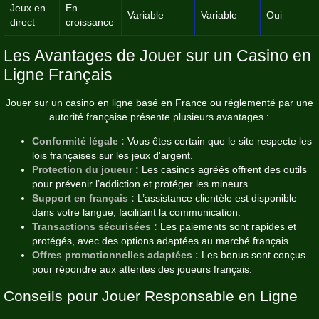
Jeux en
En
Variable
Variable
Oui
direct
croissance
Les Avantages de Jouer sur un Casino en
Ligne Français
Jouer sur un casino en ligne basé en France ou réglementé par une
autorité française présente plusieurs avantages :
Conformité légale :
Vous êtes certain que le site respecte les
lois françaises sur les jeux d'argent.
Protection du joueur :
Les casinos agréés offrent des outils
pour prévenir l’addiction et protéger les mineurs.
Support en français :
L’assistance clientèle est disponible
dans votre langue, facilitant la communication.
Transactions sécurisées :
Les paiements sont rapides et
protégés, avec des options adaptées au marché français.
Offres promotionnelles adaptées :
Les bonus sont conçus
pour répondre aux attentes des joueurs français.
Conseils pour Jouer Responsable en Ligne