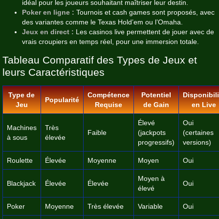
idéal pour les joueurs souhaitant maîtriser leur destin.
Poker en ligne :
Tournois et cash games sont proposés, avec
des variantes comme le Texas Hold’em ou l’Omaha.
Jeux en direct :
Les casinos live permettent de jouer avec de
vrais croupiers en temps réel, pour une immersion totale.
Tableau Comparatif des Types de Jeux et
leurs Caractéristiques
Type de
Compétence
Potentiel
Disponibili
Popularité
Jeu
Requise
de Gain
en Live
Élevé
Oui
Machines
Très
Faible
(jackpots
(certaines
à sous
élevée
progressifs)
versions)
Roulette
Élevée
Moyenne
Moyen
Oui
Moyen à
Blackjack
Élevée
Élevée
Oui
élevé
Poker
Moyenne
Très élevée
Variable
Oui