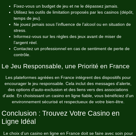
Fixez-vous un budget de jeu et ne le dépassez jamais.
Utilisez les outils de limitation proposés par les casinos (dépôt,
temps de jeu).
Ne jouez jamais sous l’influence de l’alcool ou en situation de
stress.
Informez-vous sur les règles des jeux avant de miser de
l’argent réel.
Contactez un professionnel en cas de sentiment de perte de
contrôle.
Le Jeu Responsable, une Priorité en France
Les plateformes agréées en France intègrent des dispositifs pour
encourager le jeu responsable. Cela inclut des messages d’alerte,
des options d’auto-exclusion et des liens vers des associations
d’aide. En choisissant un casino en ligne fiable, vous bénéficiez d’un
environnement sécurisé et respectueux de votre bien-être.
Conclusion : Trouvez Votre Casino en
Ligne Idéal
Le choix d’un casino en ligne en France doit se faire avec soin pour