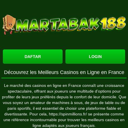
DAFTAR
LOGIN
Découvrez les Meilleurs Casinos en Ligne en France
Le marché des casinos en ligne en France connaît une croissance
spectaculaire, offrant aux joueurs une multitude d’options pour
profiter de leurs jeux préférés depuis le confort de leur domicile. Que
vous soyez un amateur de machines à sous, de jeux de table ou de
paris sportifs, il est essentiel de choisir une plateforme fiable et
divertissante. Pour cela,
https://spinmillions.fr/
se présente comme
une référence incontournable pour trouver les meilleurs casinos en
ligne adaptés aux joueurs français.